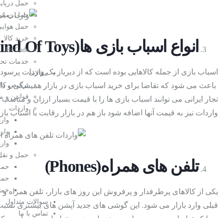
شارژرهای بی سیم
حمل دریای
حمل زمین
حمل هوایی
خرید کالا
انواع اسباب بازی ها
(All kind Of Toys)
Hs Code
خدمات تحویل  door
اسباب بازی از جمله کالاهایی بوده است که از دیرباز یک واردات پرسود 
مقالات
دستگاه الکتریکی 
باعث می شود که تقاضا برای خرید اسباب بازی در بازار همیشگی و دائم
ترخیص کال
قوانین و م
تجار ایرانی می توانند اسباب بازی ها را با قیمت بسیار ارزان و مناسب 
پرسود از چین
واردات
واردات نیز به قیمت آنها اضافه شود باز هم در بازار رقابت با اسباب باز
وارد
وار
وارد
حمل و نقل 
تلفن های همراه
(Phones)
حمل
حمل
حمل
یکی از کالاهای پرطرفدار و پرفروش این روز های بازار، تلفن همراه و
سوالات متداول
قبلی وارد بازار می شود. این گوشی های جدید آپشن های بیشتری نسبت 
تماس با ما