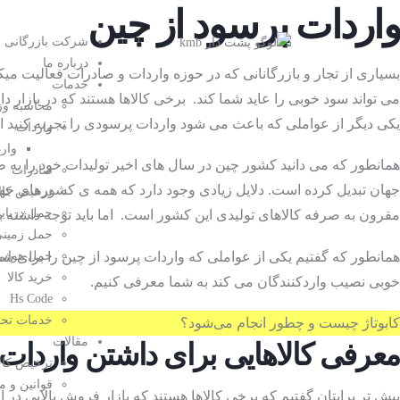
واردات پرسود از چین
شرکت بازرگانی م
درباره ما
بسیاری از تجار و بازرگانانی که در حوزه واردات و صادرات فعالیت میکن
خدمات
می تواند سود خوبی را عاید شما کند. برخی کالاها هستند که در بازار د
محاسبه وز
یکی دیگر از عواملی که باعث می شود واردات پرسودی را تجربه کنید این
واردات
وار
همانطور که می دانید کشور چین در سال های اخیر تولیدات خود را ب
صادرات
جهان تبدیل کرده است. دلایل زیادی وجود دارد که همه ی کشورهای جهان 
ترخیص کالا
حمل دریای
مقرون به صرفه کالاهای تولیدی این کشور است. اما باید توجه داشته با
حمل زمین
همانطور که گفتیم یکی از عواملی که
واردات پرسود
از چین را برای شما
حمل هوایی
خرید کالا
خوبی نصیب واردکنندگان می کند به شما معرفی کنیم.
Hs Code
خدمات تحویل  door
کابوتاژ چیست و چطور انجام می‌شود؟
مقالات
معرفی کالاهایی برای داشتن واردات
ترخیص کال
قوانین و م
پیش تر برایتان گفتیم که برخی کالاها هستند که بازار فروش بالایی در ای