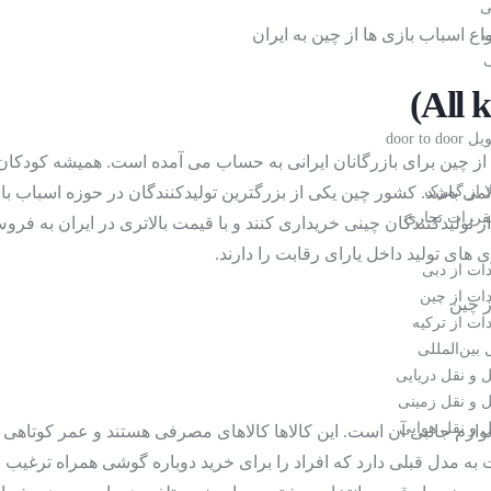
(Wierless) برای واردات پرسود از چین
ی
ی
door to
از چین برای بازرگانان ایرانی به حساب می آمده است. همیشه کودکان زی
دفع حشرات
(r
ی باشد. کشور چین یکی از بزرگترین تولیدکنندگان در حوزه اسباب باز
ا از گمرک
قررات تجاری
از تولیدکنندگان چینی خریداری کنند و با قیمت بالاتری در ایران به فر
ی های تولید داخل یارای رقابت را دارند.
ات از دبی
دات از چین
ات از ترکیه
بین‌المللی
 و نقل دریایی
 و نقل زمینی
 و نقل هوایی
 لوازم جانبی آن است. این کالاها کالاهای مصرفی هستند و عمر کوتاهی
به مدل قبلی دارد که افراد را برای خرید دوباره گوشی همراه ترغیب