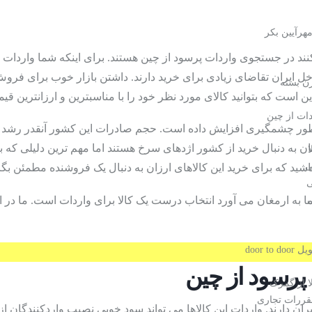
هرآیین بکر
ند در جستجوی واردات پرسود از چین هستند. برای اینکه شما واردات پرسو
اخل ایران تقاضای زیادی برای خرید دارند. داشتن بازار خوب برای فروش 
ن بسته
 است که بتوانید کالای مورد نظر خود را با
مناسبترین و ارزانترین قی
دات از چین
ه طور چشمگیری افزایش داده است.
حجم صادرات
این کشور آنقدر رشد 
به دنبال خرید از کشور اژدهای سرخ هستند اما مهم ترین دلیلی که باز
ی
شید که برای خرید این کالاهای ارزان به دنبال یک فروشنده مطمئن بگرد
ی
 به ارمغان می آورد انتخاب درست یک کالا برای واردات است. ما در این 
door to
 پرسود از چین
ا از گمرک
قررات تجاری
ران دارند.
واردات
این کالاها می تواند سود خوبی نصیب واردکنندگان از