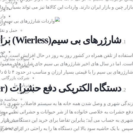
واردات
بازار چین و بازار ایران دارند. واردات این کالاها نیز می تواند بسیار وارد
وارد
وار
وارد
حمل و نقل 
شارژرهای بی سیم
(Wierless) برای واردات پرسود از چین
حمل
حمل
حمل
استفاده از تلفن همراه در کشور روز به روز در حال افزایش است. دیگر 
سوالات متداول
است. اما در سال های اخیر شارژرهای بی سیم جای شارژرهای معمولی 
تماس با ما
شارژرهای بی سیم را با قیمتی بسیار ارزان و مناسب در حدود ۴ تا ۵ دلار از تولیدکنندگان چینی بخرید و با فروش این محصولات با حاشیه سود خوب در ایران واردات پرسود از چین را تجربه کنید.
شرکت بازرگانی م
دستگاه الکتریکی دفع حشرات
(Electric Pest Repeller) برای واردات پرسود از چین
درباره ما
خدمات
محاسبه وز
زندگی شهری و وصل شدن همه خانه ها به سیستم فاضلاب شهری باعث ش
واردات
دفع حشرات به خلاصی خانواده ها از شر حیوانات و حشراتی نظیر موش 
وار
صادرات
ترخیص کالا
سپس با یک حاشیه سود بالا این دستگاه ها را به راحتی در ایران به فر