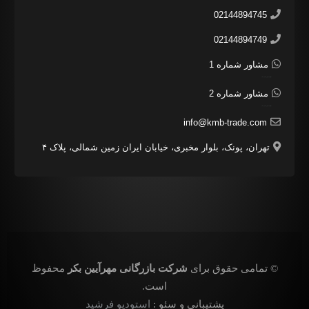
02144894745
02144894749
مشاور شماره 1
مشاور شرکت مهرائین هستم بفرمایید.
مشاور شماره 2
مشاور شرکت مهرائین هستم بفرمایید.
info@kmb-trade.com
تهران، پونک، بلوار مخبری، خیابان ایران زمین شمالی، پلاک ۴
© تمامی حقوق برای
شرکت بازرگانی مهرآیین بکر
محفوظ
است.
استودیو فرشید
پشتیبانی و سئو :