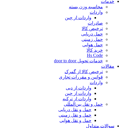
خدمات
محاسبه وزن بسته
واردات
واردات از چین
صادرات
ترخیص کالا
حمل دریایی
حمل زمینی
حمل هوایی
خرید کالا
Hs Code
خدمات تحویل door to door
مقالات
ترخیص کالا از گمرک
قوانین و مقررات تجاری
واردات
واردات از دبی
واردات از چین
واردات از ترکیه
حمل و نقل بین‌المللی
حمل و نقل دریایی
حمل و نقل زمینی
حمل و نقل هوایی
سوالات متداول