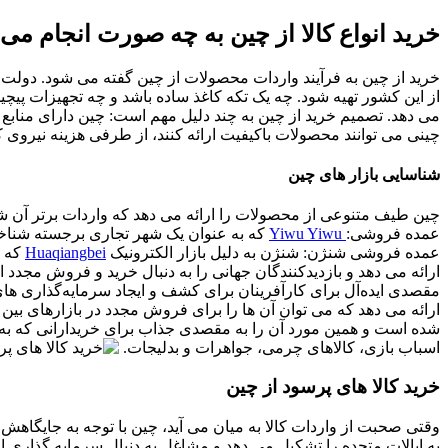
خرید انواع کالا از چین به چه صورت انجام می 
‏خرید از چین به فرآیند واردات محصولات از چین گفته می شود. دول
از این کشور تهیه شود. چه یک تکه کاغذ ساده باشد و چه تجهیزات پیچی
می دهد. ‏تصمیم خرید از چین به چند دلیل مهم است: چین دارای منابع 
چینی می ‌توانند محصولات باکیفیت ارائه کنند، از طرفی هزینه نیروی کار
‏شناسایی بازار های چین
‏چین طیف متنوعی از محصولات را ارائه می دهد که واردات برتر آن ش
عمده فروشی:
Yiwu Yiwu
عمده فروشی شنژن: شنژن به دلیل بازار الکترونیک
Huaqiangbei
که ب
ارائه می دهد و بازدیدکنندگان جهانی را به دنبال خرید و فروش مجدد ا
مقصدی ایده‌آل برای کارآفرینان برای کشف و ایجاد سرمایه‌گذاری ‌های
ارائه می دهد که می توان آن ها را برای فروش مجدد در بازارهای ب
شده است و همین مورد آن را به مقصدی جذاب برای خریدارانی که به د
اسباب بازی، کالاهای چرمی، جواهرات و بدلیجات.
خرید کالا های پرسود از چین
وقتی صحبت از واردات کالا به میان می آید، چین با توجه به جایگاه
به ایالات متحده را تشکیل می دهد و مشاغل به دنبال سرمایه گذاری ا