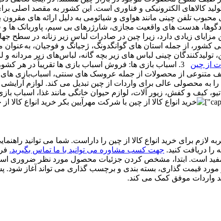
ن پیشرو جهانی در تولید کالاهای الکترونیکی و فناوری است. این کشور به مقصد 
های محبوب تلفن چینی مانند هواوی و شیائومی به دلیل ارائه ‌های مقر
ث، بلندگوها، هدست های واقعیت مجازی، شارژرهای بی سیم، پاوربانک ها 
شور، از جمله استان‌ های گوانگدونگ، ژجیانگ و فوجیان، به‌عنوان مرا
تولیدکنندگان چینی لباس‌ های زیر بچه‌ گانه، لباس‌های زیر مردانه و لب
ت از چین
‏3. اسباب بازی ها: فروش اسباب ‌بازی ‌ها تقریباً در هر 
یف متنوعی از محصولات از جمله عروسک ‌های سنتی، اسباب‌بازی ‌های چو
 را به محصولی عالی برای واردات از چین تبدیل می کند. لوازم آرایشی
یو، کیف و کفش، زیور آلات، لوازم حیوان خانگی مانند غذا، اسباب باز
خرید انواع کالا از چی
ه لازم برای خرید انواع کالا از چین را داراست. شما می توانید راهن
 را دریافت کنید.
جهت کسب مشاوره می توانید با ما تماس بگیرید.
‏فر
 مفید است. ابتدا، مشخص کردن جزئیات محصول مورد نظر ضروری است. در
ورد قیمت گذاری، بسته بندی و برچسب گذاری می تواند آغاز شود. پس 
آیند واردات موفق کمک می کند.