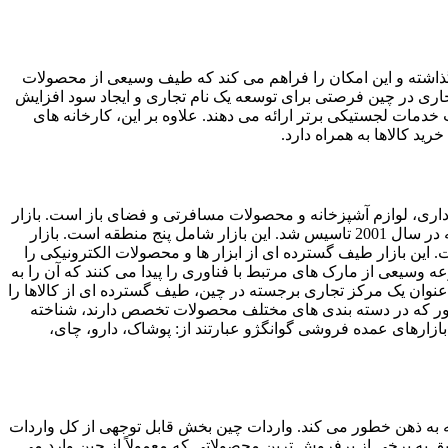
گذاشته و این امکان را فراهم می کند که طیف وسیعی از محصولات
 تجاری در چین فرصتی برای توسعه یک نام تجاری و ایجاد سود افزایش
خدمات لجستیکی برتر ارائه می دهند. علاوه بر این، کارخانه ‌های
رید کالاها به همراه دارد.
داری، لوازم آشپزخانه و محصولات مسافرتی و فضای باز است. ‏بازار
که به عنوان یک شهر تجاری برجسته شناخته می شود، میزبان بزرگترین بازار عمده فروشی کالا در چین است که در سال 2001 تاسیس شد. این بازار شامل پنج منطقه است. بازار
 این بازار طیف گسترده ای از ابزار ها و محصولات الکترونیکی را
 وسیعی از مارک ‌های مرتبط با فناوری را پیدا می ‌کنند که آن را به
ه عنوان یک مرکز تجاری برجسته در چین، طیف گسترده ای از کالاها را
شهور که در دسته بندی های مختلف محصولات تخصص دارند، شناخته
ازارهای عمده فروشی گوانگژو عبارتند از: پوشاک، دارو، چای،
ه به ذهن خطور می کند. واردات چین بخش قابل توجهی از کل واردات
یق به برخی از پرفروش ترین محصولاتی که معمولاً از چین وارد می