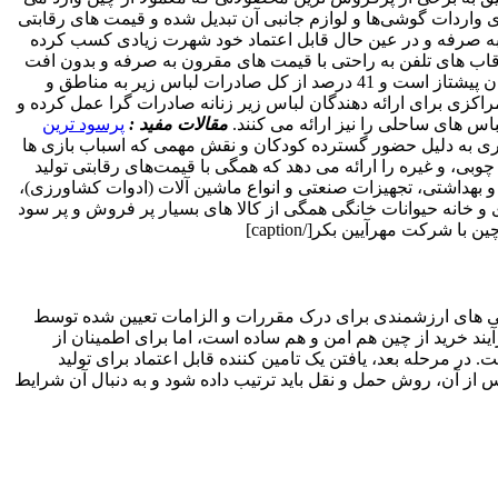
اصلی برای واردات گوشی‌ها و لوازم جانبی آن تبدیل شده و قیمت ‌های رقابتی
ون به صرفه و در عین حال قابل اعتماد خود شهرت زیادی کسب کرده‌
و قاب های تلفن به راحتی با قیمت های مقرون به صرفه و بدون افت
کیفیت در دسترس هستند. ‏2. لباس زیر: واردات لباس زیر زنانه از چین مزایای زیادی دارد، زیرا چین در صادرات لباس زیر زنانه در سطح جهان پیشتاز است و 41 درصد از کل صادرات لباس زیر به مناطق و
کزی برای ارائه‌ دهندگان لباس زیر زنانه صادرات‌ گرا عمل کرده و
اس ‌های ساحلی را نیز ارائه می ‌کنند.
مقالات مفید :
پرسود ترین
کشوری به دلیل حضور گسترده کودکان و نقش مهمی که اسباب ‌بازی‌ ها
بی، و غیره را ارائه می دهد که همگی با قیمت‌های رقابتی تولید
 و بهداشتی، تجهیزات صنعتی و انواع ماشین آلات (ادوات کشاورزی)،
ی و خانه حیوانات خانگی همگی از کالا های بسیار پر فروش و پر سود
ن با شرکت مهرآیین بکر[/caption]
مایی های ارزشمندی برای درک مقررات و الزامات تعیین شده توسط
آیند خرید از چین هم امن و هم ساده است، اما برای اطمینان از
 مرحله بعد، یافتن یک تامین کننده قابل اعتماد برای تولید
از آن، روش حمل و نقل باید ترتیب داده شود و به دنبال آن شرایط