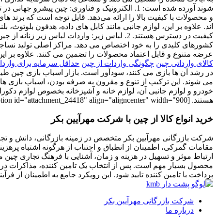
شوند آورده شده است: ‏1. الکترونیک و فناوری: چی
و محصولات با کیفیت بالا را ارائه می‌دهد. قابل توجه است که برند 
اند. علاوه بر این، لوازم جانبی مانند کابل های داده، هدفون بلوتو
کشورهای کلیدی را به خود اختصاص می دهد. مراکز اصلی تولید نساجی ک
عرضه متنوع و قابل اعتماد محصولات را تضمین می‌ کنند. علاوه بر این، 
کالای وارداتی چین
چگونگی واردات از چین
حداقل سرمایه برای واردا
در رشد آن ها بازی می ‌کنند، سودآور است. بازار اسباب ‌بازی چین ط
می‌ شوند. این ترکیب از تنوع و مقرون به صرفه بودن، اسباب بازی ها
خودرو و لوازم جانبی آن، لوازم خانه و آشپزخانه بخصوص لوازم دکورات
هستند. [caption id="attachment_24418" align="aligncenter" width="900"]
خرید انواع کالا از چین با شرکت مهرآیین بکر
شرکت بازرگانی مهرآیین بکر متخصص در زمینه بازرگانی، دانش و تجرب
مقامات گمرکی، اطمینان از انطباق و اجتناب از هرگونه اشتباه پرهزینه
ارتباط موثر و تسهیل در هزینه و زمان، آشنایی با فرهنگ تجاری چین
محصول بسیار مهم است. پس از انتخاب یک تامین کننده، مذاکرات در م
پرداخت با تامین کننده تایید شود. این رویکرد جامع به اطمینان از فر
شرکت بازرگانی مهرآیین بکر
درباره ما