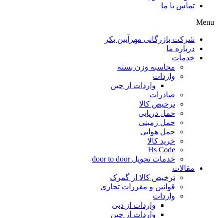
تماس با ما
Menu
شرکت بازرگانی مهرآیین بکر
درباره ما
خدمات
محاسبه وزن بسته
واردات
واردات از چین
صادرات
ترخیص کالا
حمل دریایی
حمل زمینی
حمل هوایی
خرید کالا
Hs Code
خدمات تحویل door to door
مقالات
ترخیص کالا از گمرک
قوانین و مقررات تجاری
واردات
واردات از دبی
واردات از چین