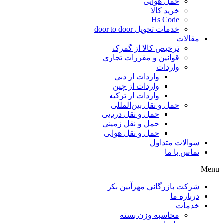
حمل هوایی
خرید کالا
Hs Code
خدمات تحویل door to door
مقالات
ترخیص کالا از گمرک
قوانین و مقررات تجاری
واردات
واردات از دبی
واردات از چین
واردات از ترکیه
حمل و نقل بین‌المللی
حمل و نقل دریایی
حمل و نقل زمینی
حمل و نقل هوایی
سوالات متداول
تماس با ما
Menu
شرکت بازرگانی مهرآیین بکر
درباره ما
خدمات
محاسبه وزن بسته