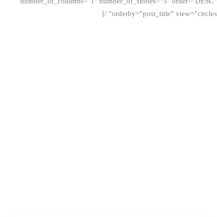
number_of_columns=”1″ number_of_stories=”5″ order=”DESC”
orderby=”post_title” view=”circles” /]