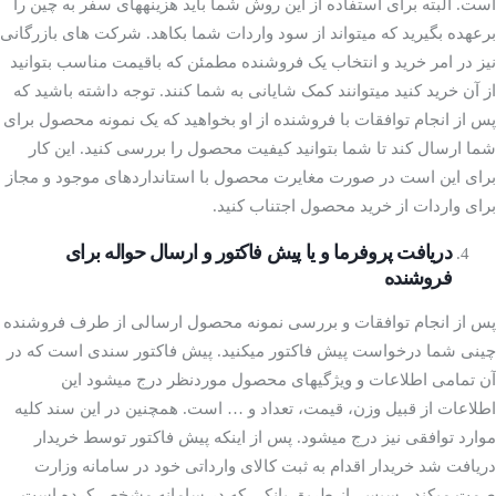
است. البته برای استفاده از این روش شما باید هزینه­های سفر به چین را
برعهده بگیرید که می­تواند از سود واردات شما بکاهد. شرکت­ های بازرگانی
نیز در امر خرید و انتخاب یک فروشنده مطمئن که باقیمت مناسب بتوانید
از آن خرید کنید می­توانند کمک شایانی به شما کنند. توجه داشته باشید که
پس از انجام توافقات با فروشنده از او بخواهید که یک نمونه محصول برای
شما ارسال کند تا شما بتوانید کیفیت محصول را بررسی کنید. این کار
برای این است در صورت مغایرت محصول با استاندارد­های موجود و مجاز
برای واردات از خرید محصول اجتناب کنید.
دریافت پروفرما و یا پیش ­فاکتور و ارسال حواله برای
فروشنده
پس از انجام توافقات و بررسی نمونه محصول ارسالی از طرف فروشنده
چینی شما درخواست پیش ­فاکتور می­کنید. پیش­ فاکتور سندی است که در
آن تمامی اطلاعات و ویژگی­های محصول موردنظر درج می­شود این
اطلاعات از قبیل وزن، قیمت، تعداد و … است. همچنین در این سند کلیه
موارد توافقی نیز درج می­شود. پس از اینکه پیش­ فاکتور توسط خریدار
دریافت شد خریدار اقدام به ثبت کالای وارداتی خود در سامانه وزارت
صمت می­کند. سپس از طریق بانکی که در سامانه مشخص کرده است