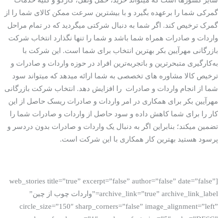
گمرکی شما را برعهده بگیرد و با بیشترین سرعت ممکن کالای شما را از
گمرک ترخیص کند. اگر شما به دنبال شرکتی می­گردید که در تمام مراحل
واردات و صادرات همراه شما باشد و شما را تنها نگذارد انتخاب شرکت
بازرگانی مهرآیین بکر بهترین انتخاب برای شما است. این شرکت با
به‌کارگیری متبحرترین و باتجربه‌ترین افراد در حوزه واردات و صادرات و
ترخیص کالا مشاوره­ های تخصصی به شما ارائه می­دهد که می­تواند سود
شما از انجام واردات و صادرات را افزایش دهد. انتخاب شرکت بازرگانی
مهرآیین بکر برای همکاری در امر واردات و صادرات ریسک حاصل از این
کار را برای شما کاهش داده و سود حاصل از واردات و صادرات شما را
تضمین می­کند؛ بنابراین اگر به دنبال یک واردات و صادرات بدون دردسر و
پرسود هستید بهترین کار همکاری با این شرکت است.
[web_stories title=”true” excerpt=”false” author=”false” date=”false”
archive_link=”true” archive_link_label=”واردات چوب از چین”
circle_size=”150″ sharp_corners=”false” image_alignment=”left”