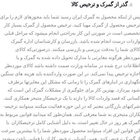
گذر از گمرک و ترخیص کالا
پس از اینکه محصول به گمرک ایران رسید شما باید مجوز­های لازم را برای
ترخیص محصول از گمرک مهیا کنید. ترخیص محصول از گمرک بسیار کار
تخصصی است در صورتی این کار به‌راحتی انجام می­شود که مراحل قبلی
واردات درست انجام شده باشد. بازرسان و کارشناسان اداره گمرک
کالای شما را به‌دقت بررسی و بازرسی می­کنند. درصورتی‌که کالای
موردنظر هرگونه مغایرتی با مدارک تحویل داده شده به گمرک و یا
اطلاعات درج شده در سامانه وزارت صمت داشته باشد کالای موردنظر
اجازه ترخیص پیدا نمی‌کند. در این صورت واردکننده باید هزینه ­های سنگین
نگهداری در انبارهای گمرک را تا زمانی که مشکل این مغایرت­ها برطرف
شود بپردازد. بهترین کار برای جلوگیری از مشکلات گمرک این است که
کسانی که قصد واردات کالا را دارند با یک ترخیص­کار متبحر همکاری کنند.
شرکت­های بازرگانی معتبر که در این حوزه فعالیت می­کنند می­توانند ترخیص­
کاران متبحری به شما معرفی کنند. همان‌طور که می­دانید قوانین مربوط به
گمرک هر روز در حال تغییر است. به دلیل آشنایی کامل ترخیص­کاران با
این قوانین این افراد می­توانند محصول موردنظر شما را با بیشترین سرعت
از گمرک ترخیص کنند. همین آشنایی ترخیص ­کاران با قوانین باعث می­شود