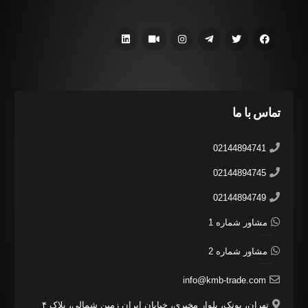
تماس با ما
02144894741
02144894745
02144894749
مشاور شماره 1
مشاور شرکت مهرائین هستم بفرمایید.
مشاور شماره 2
مشاور شرکت مهرائین هستم بفرمایید.
info@kmb-trade.com
تهران، پونک، بلوار مخبری، خیابان ایران زمین شمالی، پلاک ۴