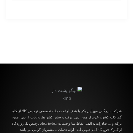
شرکت بازرگانی مهرآیین بکر با هدف ارائه خدمات تخصصی ترخیص کالا از کلیه
گمرکات کشور، خرید از چین، دبی، ترکیه و سایر کشورها، واردات از دبی، چین،
ترکیه و … صادرات به اقصی نقاط دنیا و خدمات ‌door to door، ترخیص یک روزه کالا
از گمرک فرودگاه امام خمینی آماده ارائه خدمات به مشتریان گرامی می باشد.