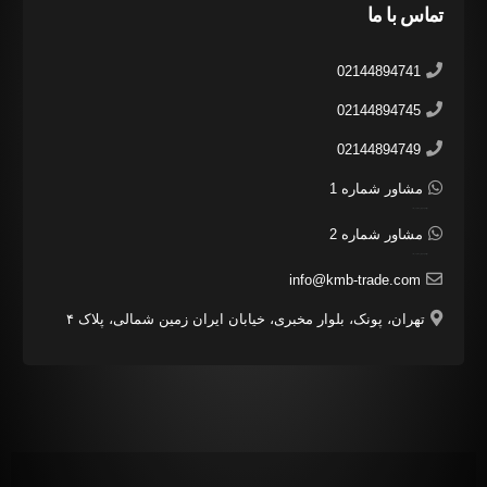
تماس با ما
02144894741
02144894745
02144894749
مشاور شماره 1
مشاور شرکت مهرائین هستم بفرمایید.
مشاور شماره 2
مشاور شرکت مهرائین هستم بفرمایید.
info@kmb-trade.com
تهران، پونک، بلوار مخبری، خیابان ایران زمین شمالی، پلاک ۴